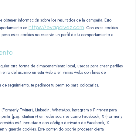
s obtener información sobre los resultados de la campaña. Esto
omportamiento en
https://evagalvez.com
. Con estas cookies
o, pero estas cookies no crearán un perfil de tu comportamiento e
ento
quier otra forma de almacenamiento local, usadas para crear perfiles
miento del usuario en esta web o en varias webs con fines de
de seguimiento, te pedimos tu permiso para colocarlas.
Formerly Twitter), LinkedIn, WhatsApp, Instagram y Pinterest para
artir (p.ej.: «tuitear») en redes sociales como Facebook, X (Formerly
 contenido está incrustado con código derivado de Facebook, X
rest y guarda cookies. Este contenido podría procesar cierta